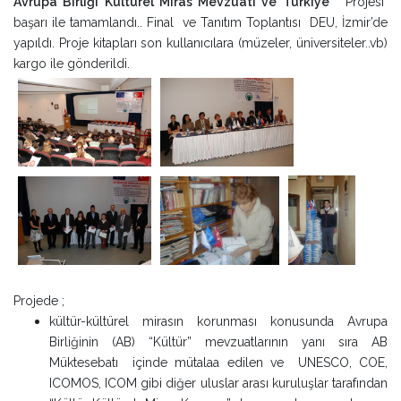
Avrupa Birliği Kültürel Miras Mevzuatı ve Türkiye"
Projesi
başarı ile tamamlandı.. Final ve Tanıtım Toplantısı DEU, İzmir’de
yapıldı. Proje kitapları son kullanıcılara (müzeler, üniversiteler..vb)
kargo ile gönderildi.
Projede ;
kültür-kültürel mirasın korunması konusunda Avrupa
Birliğinin (AB) “Kültür” mevzuatlarının yanı sıra AB
Müktesebatı içinde mütalaa edilen ve UNESCO, COE,
ICOMOS, ICOM gibi diğer uluslar arası kuruluşlar tarafından