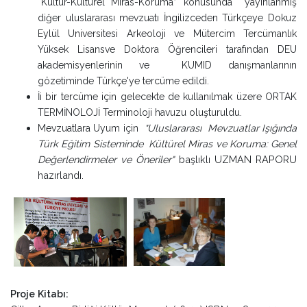
“Kültür-Kültürel Miras-Koruma” konusunda yayınlanmış
diğer uluslararası mevzuatı İngilizceden Türkçeye Dokuz
Eylül Universitesi Arkeoloji ve Mütercim Tercümanlık
Yüksek Lisansve Doktora Öğrencileri tarafından DEU
akademisyenlerinin ve KUMID danışmanlarının
gözetiminde Türkçe'ye tercüme edildi.
İi bir tercüme için gelecekte de kullanılmak üzere ORTAK
TERMİNOLOJİ Terminoloji havuzu oluşturuldu.
Uluslararası Mevzuatlar Işığında
Mevzuatlara Uyum için
"
Türk Eğitim Sisteminde Kültürel Miras ve Koruma: Genel
Değerlendirmeler ve Öneriler"
başlıklı UZMAN RAPORU
hazırlandı.
Proje Kitabı: