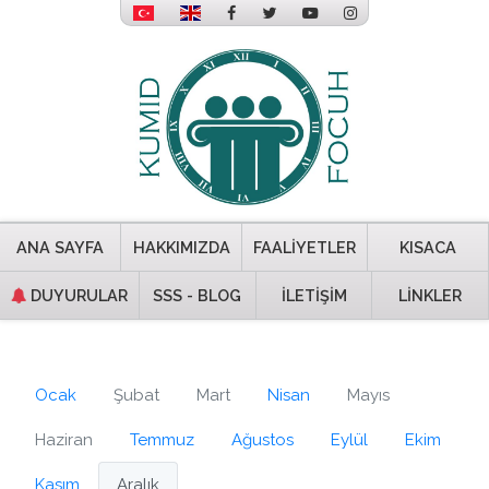
ANA SAYFA
HAKKIMIZDA
FAALİYETLER
KISACA
DUYURULAR
SSS - BLOG
İLETİŞİM
LİNKLER
Ocak
Şubat
Mart
Nisan
Mayıs
Haziran
Temmuz
Ağustos
Eylül
Ekim
Kasım
Aralık