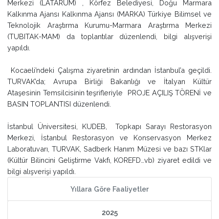
Merkezi (LATARUM) , Körfez Belediyesi, Doğu Marmara
Kalkınma Ajansı Kalkınma Ajansı (MARKA) Türkiye Bilimsel ve
Teknolojik Araştırma Kurumu-Marmara Araştırma Merkezi
(TUBITAK-MAM) da toplantılar düzenlendi, bilgi alışverişi
yapıldı.
Kocaeli’ndeki Çalışma ziyaretinin ardından İstanbul’a geçildi.
TURVAK’da; Avrupa Birliği Bakanlığı ve İtalyan Kültür
Ataşesinin Temsilcisinin teşrifleriyle PROJE AÇILIŞ TÖRENİ ve
BASIN TOPLANTISI düzenlendi.
İstanbul Üniversitesi, KUDEB, Topkapı Sarayı Restorasyon
Merkezi, İstanbul Restorasyon ve Konservasyon Merkez
Laboratuvarı, TURVAK, Sadberk Hanım Müzesi ve bazı STKlar
(Kültür Bilincini Geliştirme Vakfı, KOREFD…vb) ziyaret edildi ve
bilgi alışverişi yapıldı.
Yıllara Göre Faaliyetler
2025