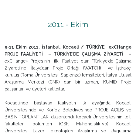
2011 - Ekim
9-11 Ekim 2011, İstanbul, Kocaeli / TÜRKİYE exCHange
PROJE FAALİYETİ – TÜRKİYE’DE ÇALIŞMA ZİYARETİ
«
exCHange» Projesinin ilk Faaliyeti olan “Türkiye’de Çalışma
Ziyareti”ne, İtalya’dan Proje Ortağı (WATCH) ve İştirakçi
kuruluş (Roma Üniversitesi, Sapienza) temsilcileri, İtalya Ulusal
Araştırma Merkezi (CNR) dan bir uzman, KUMID Proje
çalışanları ve üyeleri katıldılar.
Kocaeli’nde başlayan faaliyetin ilk ayağında Kocaeli
Üniversitesinde ve Körfez Belediyesinde PROJE AÇILIŞ ve
BASIN TOPLANTILARI düzenlendi. Kocaeli Üniversitesinin ilgili
fakülteleri, bölümleri (GSF, Mühendislik..vb), Kocaeli
Üniversitesi Lazer Teknolojileri Araştırma ve Uygulama