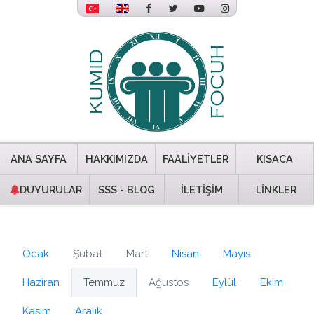
ANA SAYFA
HAKKIMIZDA
FAALİYETLER
KISACA
DUYURULAR
SSS - BLOG
İLETİŞİM
LİNKLER
Ocak
Şubat
Mart
Nisan
Mayıs
Haziran
Temmuz
Ağustos
Eylül
Ekim
Kasım
Aralık