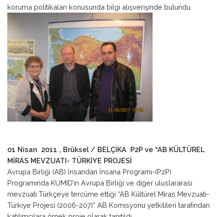
koruma politikaları konusunda bilgi alışverişinde bulundu.
01 Nisan 2011 , Brüksel / BELÇİKA
P2P ve “AB KÜLTÜREL
MİRAS MEVZUATI- TÜRKİYE PROJESİ
Avrupa Birliği (AB) İnsandan İnsana Programı-(P2P)
Programında KUMID’in Avrupa Birliği ve diğer uluslararası
mevzuatı Türkçeye tercüme ettiği “AB Kültürel Miras Mevzuatı-
Türkiye Projesi (2006-207)” AB Komisyonu yetkilileri tarafından
katılımcılara örnek proje olarak tanıtıldı.