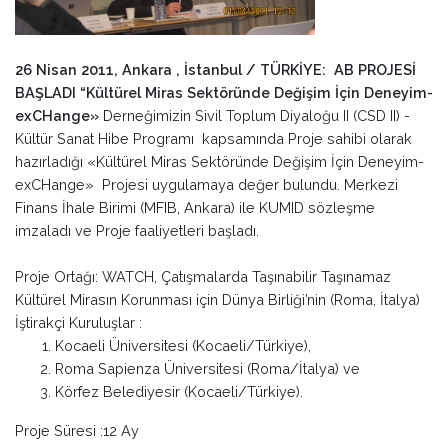
26 Nisan 2011, Ankara , İstanbul / TÜRKİYE: AB PROJESİ
BAŞLADI “Kültürel Miras Sektöründe Değişim İçin Deneyim-
exCHange»
Derneğimizin Sivil Toplum Diyaloğu II (CSD II) -
Kültür Sanat Hibe Programı kapsamında Proje sahibi olarak
hazırladığı «Kültürel Miras Sektöründe Değişim İçin Deneyim-
exCHange» Projesi uygulamaya değer bulundu. Merkezi
Finans İhale Birimi (MFIB, Ankara) ile KUMID sözleşme
imzaladı ve Proje faaliyetleri başladı.
Proje Ortağı: WATCH, Çatışmalarda Taşınabilir Taşınamaz
Kültürel Mirasın Korunması için Dünya Birliği’nin (Roma, İtalya)
İştirakçi Kuruluşlar :
Kocaeli Üniversitesi (Kocaeli/Türkiye),
Roma Sapienza Üniversitesi (Roma/İtalya) ve
Körfez Belediyesir (Kocaeli/Türkiye).
Proje Süresi :12 Ay