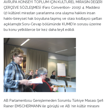
AVRUPA KONSEYİ TOPLUM İÇİN KÜLTÜREL MİRASIN DEĞERİ
ÇERÇEVE SÖZLEŞMESİ (Faro Convention- 2005) 4. Maddesi
(2) kültürel mirastan yararlanma ona ulaşma hakkını insan
hakkı-bireysel hak boyutuna taşımış ve olası kısıtlayıcı şartları
açıklamıştır.Soru-Cevap bölümünde KUMID'in sorusu üzerine
bu konu yetkililerce bir kez daha teyit edildi.
AB Parlamentosu Genişlemeden Sorumlu Türkiye Masası Şefi
Rainer EMSCHERMANN ile görüştü ve AB ‘nin kültür mirasını