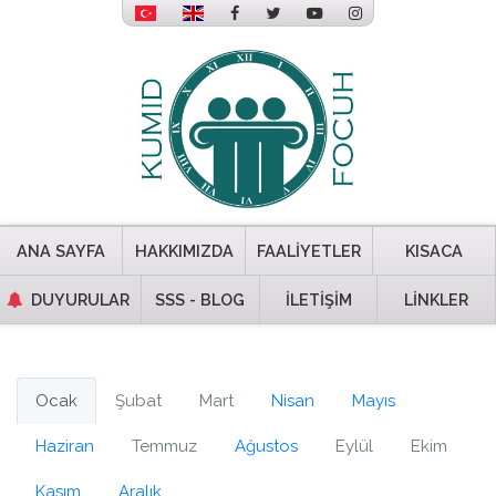
ANA SAYFA
HAKKIMIZDA
FAALİYETLER
KISACA
DUYURULAR
SSS - BLOG
İLETİŞİM
LİNKLER
Ocak
Şubat
Mart
Nisan
Mayıs
Haziran
Temmuz
Ağustos
Eylül
Ekim
Kasım
Aralık