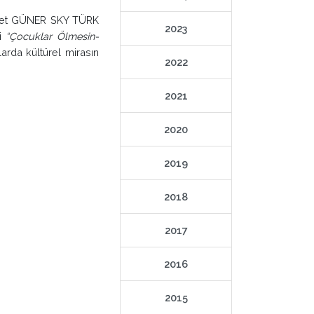
det GÜNER SKY TÜRK
2023
ği
“Çocuklar Ölmesin-
larda kültürel mirasın
2022
2021
2020
2019
2018
2017
2016
2015