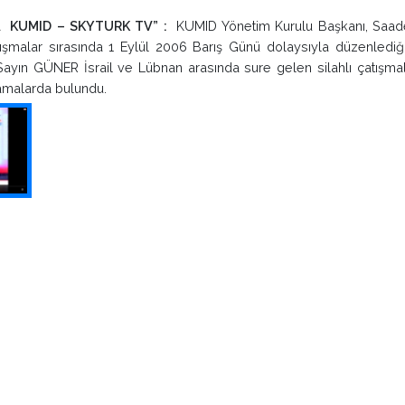
DA KUMID – SKYTURK TV” :
KUMID Yönetim Kurulu Başkanı, Saa
tışmalar sırasında 1 Eylül 2006 Barış Günü dolaysıyla düzenledi
. Sayın GÜNER İsrail ve Lübnan arasında sure gelen silahlı çatışma
amalarda bulundu.