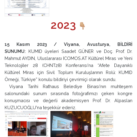
2023
15 Kasım 2023 / Viyana, Avusturya, BİLDİRİ
SUNUMU:
KUMID üyeleri Saadet GÜNER ve Doç. Prof. Dr.
Mahmut AYDIN, Uluslararası ICOMOS.AT Kültürel Miras ve Yeni
Teknolojiler 28 (CHNT28) Konferansı'na “Afete Dayanıklı
Kültürel Miras için Sivil Toplum Kuruluşlarının Rolü: KUMID
Örneği, Türkiye” konulu bildiriyi çevrimiçi olarak sundu.
Viyana Tarihi Rathaus Belediye Binası'nın muhteşem
salonundaki sunum sırasında fotoğrafımızı çeken kongre
konuşmacısı ve değerli akademisyen Prof. Dr. Alpaslan
KUZUCUOĞLU'na teşekkür ederiz.