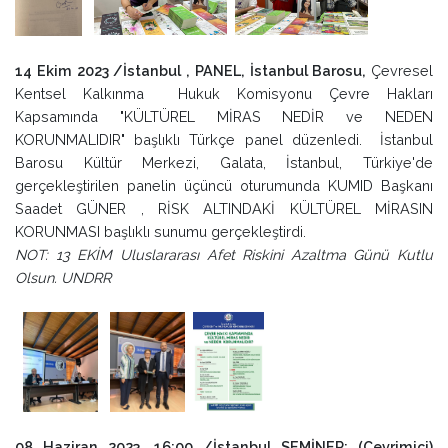
14 Ekim 2023 /İstanbul , PANEL,
İstanbul Barosu,
Çevresel
Kentsel Kalkınma Hukuk Komisyonu Çevre Hakları
Kapsamında "KÜLTÜREL MİRAS NEDİR ve NEDEN
KORUNMALIDIR" başlıklı Türkçe panel düzenledi. İstanbul
Barosu Kültür Merkezi, Galata, İstanbul, Türkiye'de
gerçekleştirilen panelin üçüncü oturumunda KUMID Başkanı
Saadet GÜNER , RİSK ALTINDAKİ KÜLTÜREL MİRASIN
KORUNMASI başlıklı sunumu gerçekleştirdi.
NOT: 13 EKİM Uluslararası Afet Riskini Azaltma Günü Kutlu
Olsun. UNDRR
08 Haziran 2023, 16:00 /İstanbul SEMİNER: (Çevrimiçi)