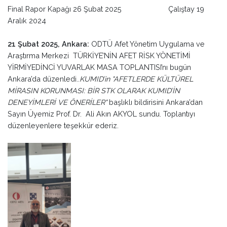
Final Rapor Kapağı 26 Şubat 2025 Çalıştay 19
Aralık 2024
21 Şubat 2025, Ankara:
ODTÜ Afet Yönetim Uygulama ve
Araştırma Merkezi TÜRKİYE’NİN AFET RİSK YÖNETİMİ
YİRMİYEDİNCİ YUVARLAK MASA TOPLANTISI’nı bugün
Ankara’da düzenledi..
KUMID’in "AFETLERDE KÜLTÜREL
MİRASIN KORUNMASI: BİR STK OLARAK KUMID’İN
DENEYİMLERİ VE ÖNERİLER"
başlıklı bildirisini Ankara’dan
Sayın Üyemiz Prof. Dr. Ali Akın AKYOL sundu. Toplantıyı
düzenleyenlere teşekkür ederiz.