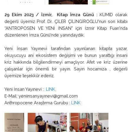
29 Ekim 2023 / İzmir, Kitap İmza Günü :
KUMID olarak
değerli üyemiz Prof. Dr. ÇİLER ÇİLİNGİROĞLU'nun son kitabı
“ANTROPOSEN VE YENİ İNSAN” için İzmir Kitap Fuarı'nda
düzenlenen İmza Günü'nde yanındaydık.
Yeni İnsan Yayınevi tarafından yayınlanan kitapta yazar,
okuyucuyu ani ekosistem değişimi ve bunun yarattığı insani
kriz hakkında bilgilendirmeyi amaçlıyor. Afet ve kriz üzerine
çalışanlar için önemli bir yayın. Sayın hocamıza , değerli
üyemize teşekkür ederiz.
Yeni İnsan Yayınevi :
LINK.
E-Mail: yeniinsanyayı
nevi@gmail.com
Anthropocene Araştırma Gurubu :
LINK: