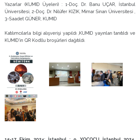
Yazarlar (KUMID Üyeleri) : 1-Doç. Dr. Banu UÇAR, İstanbul
Üniversitesi, 2-Doç. Dr. Nilüfer KIZIK, Mimar Sinan Üniversitesi ,
3-Saadet GÜNER, KUMID
Katılımcılarla bilgi alışverişi yapıldı ,KUMID yayınları tanıtıldı ve
KUMID'in QR Kodllu broşürleri dağıtıldı.
15-17 Ekim 2024; İstanbul : 9. YOCOCU İstanbul 2024,