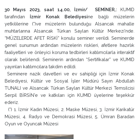
30 Mayıs 2023, saat 14.00, İzmir/ SEMİNER,:
KUMID
tarafından
İzmir Konak Belediyesi
ne bağlı müzelerin
yetkililerine (*)ve müzelerin bulunduğu Alsancak mahalle
muhtarlarına Alsancak Türkan Saylan Kültür Merkezi'nde.
“MÜZELERDE AFET RİSKİ” konulu seminer verildi. Seminerde
genel sunumun ardından müzelerin riskleri, afetlere hazırlık
faaliyetleri ve önleyici koruma tedbirleri katılımcılarla interaktif
olarak belirlendi. Seminerin ardından “Sertifikalar” ve KUMID
yayınları katılımcılara takdim edildi.
Seminere nazik davetleri ve ev sahipliği için İzmir Konak
Belediyesi, Kültür ve Sosyal İşler Müdürü Sayın Abdullah
TUNALI ve Alsancak Türkan Saylan Kültür Merkezi Temsilcisi
Serpil BİRSİN'e ve katkıları için KUMID üyelerine teşekkür
ederiz.
(*) 1. İzmir Kadın Müzesi, 2. Maske Müzesi, 3. İzmir Karikatür
Müzesi, 4. Radyo ve Demokrasi Müzesi, 5. Ümran Baradan
Oyun ve Oyuncak Müzesi