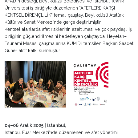
AFAD’ın desteği; Beylikdüzü Belediyesi ve İstanbul Teknik
Üniversitesi iş birliğiyle düzenlenen “AFETLERE KARŞI
KENTSEL DİRENÇLİLİK” temalı çalıştay, Beylikdüzü Atatürk
Kültür ve Sanat Merkezi’nde gerçekleştirilmiştir.
Kentsel alanlarda afet risklerinin azaltılması ve çok paydaşlı iş
birliğinin güçlendirilmesini hedefleyen çalıştayda, Heyelan–
Tsunami Masası çalışmalarına KUMID’i temsilen Başkan Saadet
Güner aktif katkı sunmuştur.
04–06 Aralık 2025 | İstanbul,
İstanbul Fuar Merkezi’nde düzenlenen ve afet yönetimi