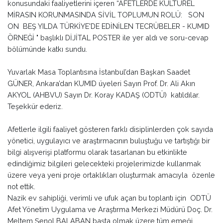
konusundaki faaliyetlerini içeren “AFETLERDE KÜLTÜREL
MİRASIN KORUNMASINDA SİVİL TOPLUMUN ROLÜ: SON
ON BEŞ YILDA TÜRKİYE'DE EDİNİLEN TECRÜBELER - KUMID
ÖRNEĞİ " başlıklı DİJİTAL POSTER ile yer aldı ve soru-cevap
bölümünde katkı sundu.
Yuvarlak Masa Toplantısına İstanbul’dan Başkan Saadet
GÜNER, Ankara’dan KUMID üyeleri Sayın Prof. Dr. Ali Akın
AKYOL (AHBVU) Sayın Dr. Koray KADAŞ (ODTÜ) katıldılar.
Teşekkür ederiz.
Afetlerle ilgili faaliyet gösteren farklı disiplinlerden çok sayıda
yönetici, uygulayıcı ve araştırmacının buluştuğu ve tartıştığı bir
bilgi alışverişi platformu olarak tasarlanan bu etkinlikte
edindiğimiz bilgileri gelecekteki projelerimizde kullanmak
üzere veya yeni proje ortaklıkları oluşturmak amacıyla özenle
not ettik.
Nazik ev sahipliği, verimli ve ufuk açan bu toplantı için ODTÜ
Afet Yönetim Uygulama ve Araştırma Merkezi Müdürü Doç. Dr.
Meltem Şenol BALABAN başta olmak üzere tüm emeği