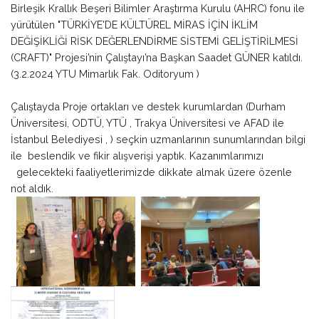
Birleşik Krallık Beşeri Bilimler Araştırma Kurulu (AHRC) fonu ile
yürütülen "TÜRKİYE'DE KÜLTÜREL MİRAS İÇİN İKLİM
DEĞİŞİKLİĞİ RİSK DEĞERLENDİRME SİSTEMİ GELİŞTİRİLMESİ
(CRAFT)" Projesi’nin Çalıştayı’na Başkan Saadet GÜNER katıldı.
(3.2.2024 YTU Mimarlık Fak. Oditoryum )
Çalıştayda Proje ortakları ve destek kurumlardan (Durham
Üniversitesi, ODTÜ, YTÜ , Trakya Üniversitesi ve AFAD ile
İstanbul Belediyesi , ) seçkin uzmanlarının sunumlarından bilgi
ile beslendik ve fikir alışverişi yaptık. Kazanımlarımızı
gelecekteki faaliyetlerimizde dikkate almak üzere özenle
not aldık.