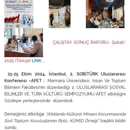
ÇALIŞTAY SONUÇ RAPORU- Şubat/
2025 (Türkçe)
LINK: ,
23-25 Ekim 2024, İstanbul, 2. SOBİTÜRK Uluslararası
Konferansı –AFET :
Marmara Üniversitesi İnsan Ve Toplum
Bilimleri Fakültesi’nin düzenlediği 2. ULUSLARARASI SOSYAL
BİLİMLER VE TÜRK KÜLTÜRÜ SEMPOZYUMU-AFET etkinliğini
Göztepe yerleşkesinde düzenledi.
Derneğimiz etkinliğe
“Afetlerde Kültürel Mirasın Korunmasında
Sivil Toplum Kuruluşlarının Rolü: KÜMİD Örneği”
başlıklı bildiri
sundu.