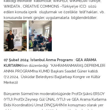
katıldığı etkinlikte katılımcılar, WIKIPEDI, WIKIMEDIA-Türkiye,
WIKIDATA , CREATIVE COMMONS –Türkiye’ye (CC) sözü
edilen konuda içerik oluşturmak ve özellikle telif hakları.. vb.
konusunda örnek girişler, uygulamalarla bilgilendirildiler.
07 Şubat 2024: İstanbul Anma Programı
:
GEA ARAMA
KURTARM
A’nın düzenlediği “KAHRAMANMARAŞ DEPREMLERİ
ANMA PROGRAMI’na KUMID Başkanı Saadet Güner katıldı.
(7.2.2024, Üsküdar Belediyesi Bağlarbaşı Kongre ve Kültür
Merkezi)
Bünyamin Sürmeli'nin moderatörlüğünde Prof.Dr.Şükrü ERSOY
(YTU) Prof.Dr.Zeynep Gül ÜNAL (YTU) ve GEA Arama Kurtarma
Ekibi Koordinatörü Umut DİNÇŞAHİN'in konuşmacı olarak yer