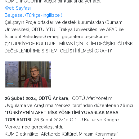
KUMID (FOCUH)’in küçük bir katkısı da yer aldı.
Web Sayfası:
Belgesel (Türkçe-İngilizce ):
Çalıştayın Proje ortakları ve destek kurumlardan (Durham
Üniversitesi, ODTÜ, YTÜ , Trakya Üniversitesi ve AFAD ile
İstanbul Belediyesi) emeği geçenlere teşekkürler
(*)"TÜRKİYE'DE KÜLTÜREL MİRAS İÇİN İKLİM DEĞİŞİKLİĞİ RİSK
DEĞERLENDİRME SİSTEMİ GELİŞTİRİLMESİ (CRAFT)"
26 Şubat 2024, ODTÜ Ankara,
ODTÜ Afet Yönetim
Uygulama ve Araştırma Merkezi tarafından düzenlenen 26.ıncı
"
TÜRKİYE’NİN AFET RİSK YÖNETİMİ YUVARLAK MASA
TOPLANTISI
" 26 Şubat 2024’te ODTÜ Kültür ve Kongre
Merkezi’nde gerçekleştirildi.
KUMID etkinlikte “Afetlerde Kültürel Mirasın Korunması”