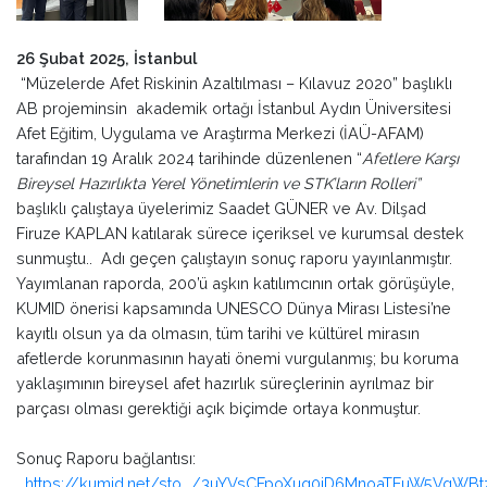
26 Şubat 2025, İstanbul
“Müzelerde Afet Riskinin Azaltılması – Kılavuz 2020” başlıklı
AB projeminsin akademik ortağı İstanbul Aydın Üniversitesi
Afet Eğitim, Uygulama ve Araştırma Merkezi (İAÜ-AFAM)
tarafından 19 Aralık 2024 tarihinde düzenlenen “
Afetlere Karşı
Bireysel Hazırlıkta Yerel Yönetimlerin ve STK’ların Rolleri”
başlıklı çalıştaya üyelerimiz Saadet GÜNER ve Av. Dilşad
Firuze KAPLAN katılarak sürece içeriksel ve kurumsal destek
sunmuştu.. Adı geçen çalıştayın sonuç raporu yayınlanmıştır.
Yayımlanan raporda, 200’ü aşkın katılımcının ortak görüşüyle,
KUMID önerisi kapsamında UNESCO Dünya Mirası Listesi’ne
kayıtlı olsun ya da olmasın, tüm tarihi ve kültürel mirasın
afetlerde korunmasının hayati önemi vurgulanmış; bu koruma
yaklaşımının bireysel afet hazırlık süreçlerinin ayrılmaz bir
parçası olması gerektiği açık biçimde ortaya konmuştur.
Sonuç Raporu bağlantısı:
https://kumid.net/sto.../3uYVsCFpoXuq0jD6MnoaTEuW5VqWBtz