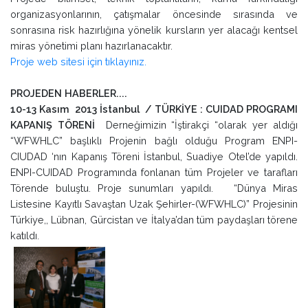
organizasyonlarının, çatışmalar öncesinde sırasında ve
sonrasına risk hazırlığına yönelik kursların yer alacağı kentsel
miras yönetimi planı hazırlanacaktır.
Proje web sitesi için tıklayınız.
PROJEDEN HABERLER....
10-13 Kasım 2013 İstanbul / TÜRKİYE : CUIDAD PROGRAMI
KAPANIŞ TÖRENİ
Derneğimizin “İştirakçi “olarak yer aldığı
“WFWHLC” başlıklı Projenin bağlı olduğu Program ENPI-
CIUDAD ‘nın Kapanış Töreni İstanbul, Suadiye Otel’de yapıldı.
ENPI-CUIDAD Programında fonlanan tüm Projeler ve tarafları
Törende buluştu. Proje sunumları yapıldı. “Dünya Miras
Listesine Kayıtlı Savaştan Uzak Şehirler-(WFWHLC)” Projesinin
Türkiye,, Lübnan, Gürcistan ve İtalya’dan tüm paydaşları törene
katıldı.