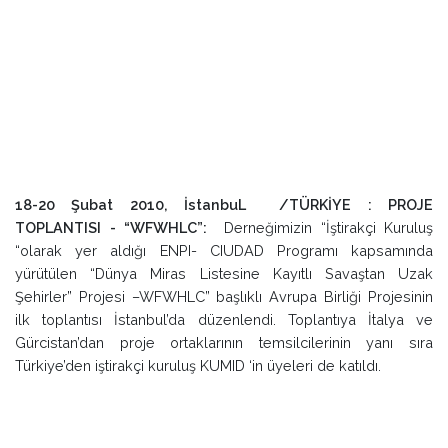
18-20 Şubat 2010, İstanbuL /TÜRKİYE : PROJE
TOPLANTISI -
“WFWHLC”:
Derneğimizin “İştirakçi Kuruluş
“olarak yer aldığı ENPI- CIUDAD Programı kapsamında
yürütülen “Dünya Miras Listesine Kayıtlı Savaştan Uzak
Şehirler” Projesi –WFWHLC” başlıklı Avrupa Birliği Projesinin
ilk toplantısı İstanbul’da düzenlendi. Toplantıya İtalya ve
Gürcistan’dan proje ortaklarının temsilcilerinin yanı sıra
Türkiye’den iştirakçi kuruluş KUMID ‘in üyeleri de katıldı.