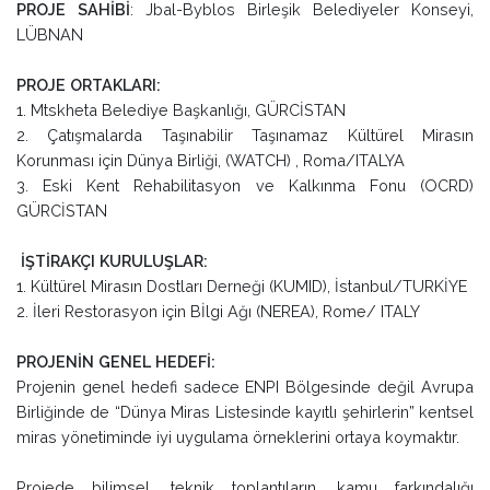
PROJE SAHİBİ
: Jbal-Byblos Birleşik Belediyeler Konseyi,
LÜBNAN
PROJE ORTAKLARI:
1. Mtskheta Belediye Başkanlığı, GÜRCİSTAN
2. Çatışmalarda Taşınabilir Taşınamaz Kültürel Mirasın
Korunması için Dünya Birliği, (WATCH) , Roma/ITALYA
3. Eski Kent Rehabilitasyon ve Kalkınma Fonu (OCRD)
GÜRCİSTAN
İŞTİRAKÇI KURULUŞLAR:
1. Kültürel Mirasın Dostları Derneği (KUMID), İstanbul/TURKİYE
2. İleri Restorasyon için Bİlgi Ağı (NEREA), Rome/ ITALY
PROJENİN GENEL HEDEFİ:
Projenin genel hedefi sadece ENPI Bölgesinde değil Avrupa
Birliğinde de “Dünya Miras Listesinde kayıtlı şehirlerin” kentsel
miras yönetiminde iyi uygulama örneklerini ortaya koymaktır.
Projede bilimsel, teknik toplantıların, kamu farkındalığı