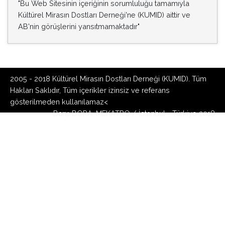
Hakları Saklıdır, Tüm içerikler izinsiz ve referans
gösterilmeden kullanılamaz<
Barış BORA, MEKATRO / İstanbul - Türkiye 2018