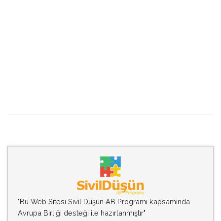
"Bu Web Sitesi Sivil Düşün AB Programı kapsamında
Avrupa Birliği desteği ile hazırlanmıştır"
"Bu Web Sitesinin içeriğinin sorumluluğu tamamıyla
Kültürel Mirasın Dostları Derneği'ne (KUMID) aittir ve
AB'nin görüşlerini yansıtmamaktadır"
2005 - 2018 Kültürel Mirasın Dostları Derneği (KUMID). Tüm