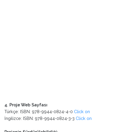
4. Proje Web Sayfası
Türkçe: ISBN: 978-9944-0824-4-0
Click on
İngilizce: ISBN: 978-9944-0824-3-3
Click on
Projenin Sürdürülebilirliği:
Proje sahibi KUMID, Türkiye ve Proje Ortağı WATCH,
İtalya gelecekte ortak faaliyetlerde bulunmak için
“Mutabakat Anlaşması” imzaladılar.