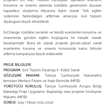
korunma ve onarımı alanında özellikle gereksinim duyulan
kapasiteyi oluşturma ihtiyacına ilişkin olarak Türk eğitim
sisteminin farkındalığını arttırmak amacıyla sivil toplum
diyalogunu teşvik etmektedir.
ExCHange özellikle seramik ve tekstil eserlerinin korunma ve
onarımında görülen eğitim boşluğuna bir karşılık olarak
tasarlanmıştır. Buna ek olarak projede görsel-işitsel sanat
eserlerinin koruma ve onarımı konusunda kamu bilincini
arttırma kampanyası teşvik edilecektir.
PROJE BİLGİLERİ:
PROGRAM:
Sivil Toplum Diyaloğu II –Kültür Sanat
SÖZLEŞME MAKAMI:
Türkiye Cumhuriyeti Hükümeti’ni
temsilen Merkezi Finans ve İhale Birimi’dir (MFİB)
YÜRÜTÜCÜ KURULUŞ:
Türkiye Cumhuriyeti Avrupa Birliği
Bakanlığı Proje Uygulama Başkanlığı olan projenin Sözleşme
Makamı, (MFİB)
SÜRESİ:
12ay ( Nisan 2011-2012)