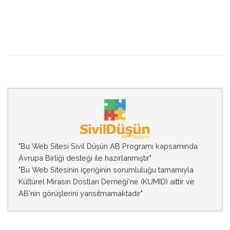
"Bu Web Sitesi Sivil Düşün AB Programı kapsamında
Avrupa Birliği desteği ile hazırlanmıştır"
"Bu Web Sitesinin içeriğinin sorumluluğu tamamıyla
Kültürel Mirasın Dostları Derneği'ne (KUMID) aittir ve
AB'nin görüşlerini yansıtmamaktadır"
2005 - 2018 Kültürel Mirasın Dostları Derneği (KUMID). Tüm
Hakları Saklıdır, Tüm içerikler izinsiz ve referans
gösterilmeden kullanılamaz<
Barış BORA, MEKATRO / İstanbul - Türkiye 2018