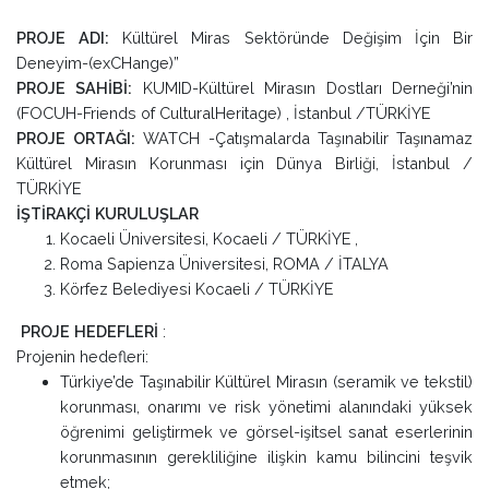
PROJE ADI:
Kültürel Miras Sektöründe Değişim İçin Bir
Deneyim-(exCHange)”
PROJE SAHİBİ:
KUMID-Kültürel Mirasın Dostları Derneği’nin
(FOCUH-Friends of CulturalHeritage) , İstanbul /TÜRKİYE
PROJE ORTAĞI:
WATCH -Çatışmalarda Taşınabilir Taşınamaz
Kültürel Mirasın Korunması için Dünya Birliği, İstanbul /
TÜRKİYE
İŞTİRAKÇİ KURULUŞLAR
Kocaeli Üniversitesi, Kocaeli / TÜRKİYE ,
Roma Sapienza Üniversitesi, ROMA / İTALYA
Körfez Belediyesi Kocaeli / TÜRKİYE
PROJE HEDEFLERİ
:
Projenin hedefleri:
Türkiye’de Taşınabilir Kültürel Mirasın (seramik ve tekstil)
korunması, onarımı ve risk yönetimi alanındaki yüksek
öğrenimi geliştirmek ve görsel-işitsel sanat eserlerinin
korunmasının gerekliliğine ilişkin kamu bilincini teşvik
etmek;