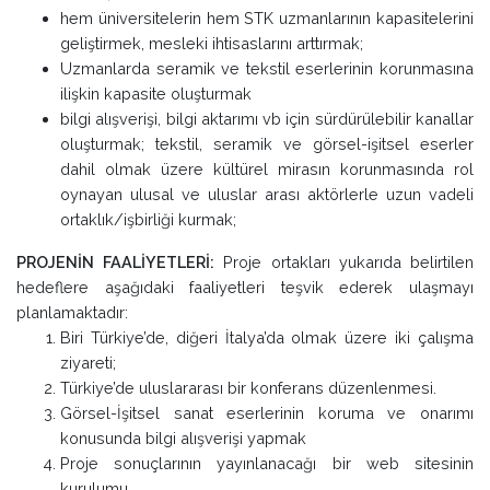
hem üniversitelerin hem STK uzmanlarının kapasitelerini
geliştirmek, mesleki ihtisaslarını arttırmak;
Uzmanlarda seramik ve tekstil eserlerinin korunmasına
ilişkin kapasite oluşturmak
bilgi alışverişi, bilgi aktarımı vb için sürdürülebilir kanallar
oluşturmak; tekstil, seramik ve görsel-işitsel eserler
dahil olmak üzere kültürel mirasın korunmasında rol
oynayan ulusal ve uluslar arası aktörlerle uzun vadeli
ortaklık/işbirliği kurmak;
PROJENİN FAALİYETLERİ:
Proje ortakları yukarıda belirtilen
hedeflere aşağıdaki faaliyetleri teşvik ederek ulaşmayı
planlamaktadır:
Biri Türkiye’de, diğeri İtalya’da olmak üzere iki çalışma
ziyareti;
Türkiye’de uluslararası bir konferans düzenlenmesi.
Görsel-İşitsel sanat eserlerinin koruma ve onarımı
konusunda bilgi alışverişi yapmak
Proje sonuçlarının yayınlanacağı bir web sitesinin
kurulumu.