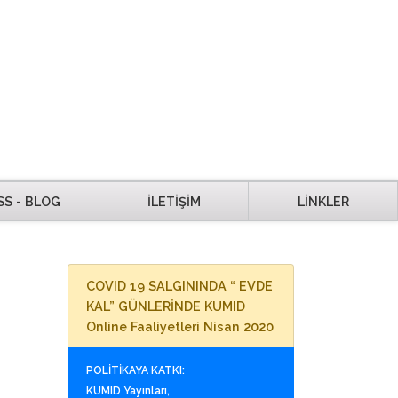
SS - BLOG
İLETİŞİM
LİNKLER
COVID 19 SALGININDA “ EVDE
KAL” GÜNLERİNDE KUMID
Online Faaliyetleri Nisan 2020
POLİTİKAYA KATKI:
KUMID Yayınları,