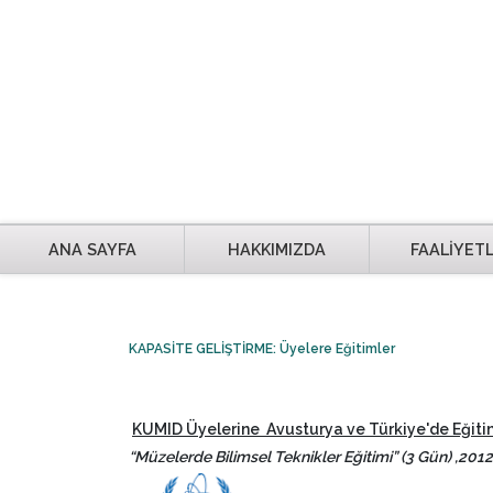
ANA SAYFA
HAKKIMIZDA
FAALİYET
KAPASİTE GELİŞTİRME: Üyelere Eğitimler
KUMID Üyelerine Avusturya ve Türkiye'de Eğiti
“Müzelerde Bilimsel Teknikler Eğitimi” (3 Gün) ,2012