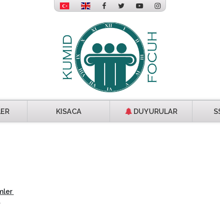
LER
KISACA
DUYURULAR
S
mler