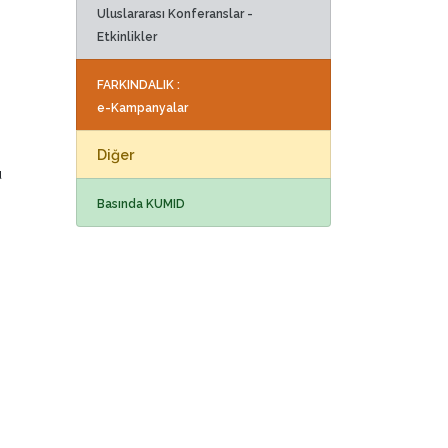
Uluslararası Konferanslar -
Etkinlikler
FARKINDALIK :
e-Kampanyalar
Diğer
u
Basında KUMID