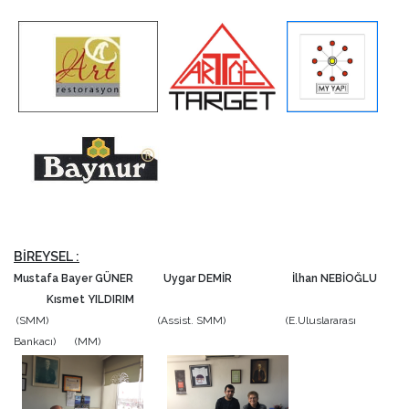
BİREYSEL :
Mustafa Bayer GÜNER
Uygar DEMİR
İlhan NEBİOĞLU
Kısmet YILDIRIM
(SMM) (Assist. SMM) (E.Uluslararası
Bankacı) (MM)